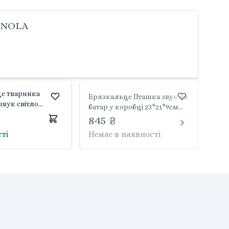
4 NOLA
е тваринка
Брязкальце Пташка звук на
 звук світло
батар у коробці 23*21*9см
*11*13см N6040
E995A NOLA
845 ₴
сті
Немає в наявності