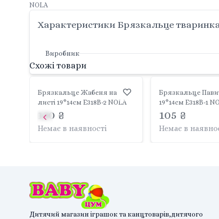
NOLA
Характеристики Брязкальце тваринка м
Виробник
Схожі товари
Брязкальце Жабеня на
Брязкальце Павич
листі 19*14см E318B-2 NOLA
19*14см E318B-1 N
120 ₴
105 ₴
Немає в наявності
Немає в наявно
Дитячий магазин іграшок та канцтоварів,дитячого