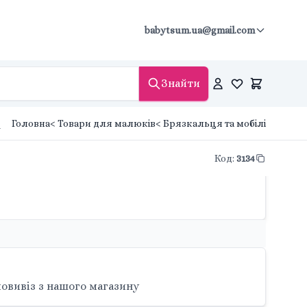
babytsum.ua@gmail.com
Знайти
A
Головна
< Товари для малюків
< Брязкальця та мобілі
Код
:
3134
овивіз з нашого магазину