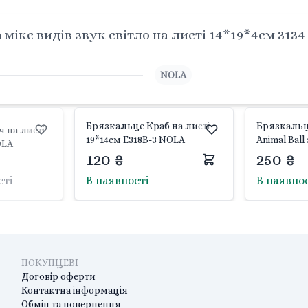
ікс видів звук світло на листі 14*19*4см 313
NOLA
Брязкальце Краб на листі
Брязкальц
 на листі
19*14см E318B-3 NOLA
Animal Ball
OLA
коробка 16
120 ₴
250 ₴
Китай
сті
В наявності
В наявно
ПОКУПЦЕВІ
Договір оферти
Контактна інформація
Обмін та повернення