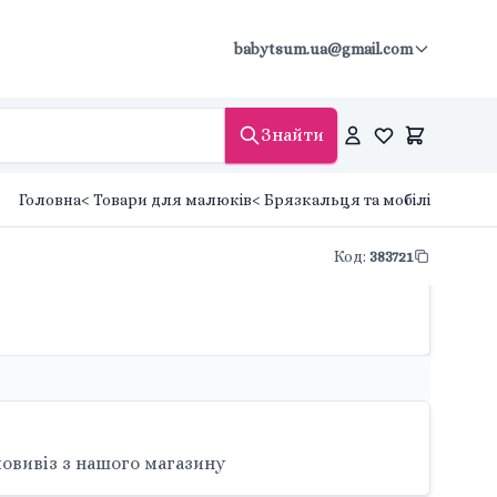
babytsum.ua@gmail.com
Знайти
Головна
< Товари для малюків
< Брязкальця та мобілі
Код
:
383721
овивіз з нашого магазину