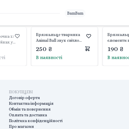
BamBam
Брязкальце тваринка
Брязкальц
очка 12
Animal Ball звук світло
елементи 
ейках у
коробка 16*11*13см N6040
12*12*12см 
250 ₴
190 ₴
м 988-8 Bei
Китай
сті
В наявності
В наявно
ПОКУПЦЕВІ
Договір оферти
Контактна інформація
Обмін та повернення
Оплата та доставка
Політика конфіденційності
Про магазин