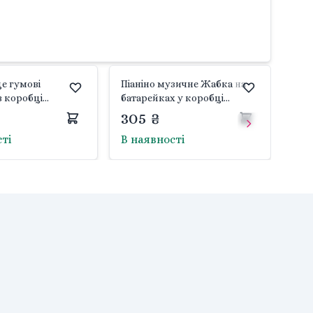
е гумові
Піаніно музичне Жабка на
в коробці
батарейках у коробці
668-223 Aiyingle
21*16*5см YK7088-1 Китай
305 ₴
сті
В наявності