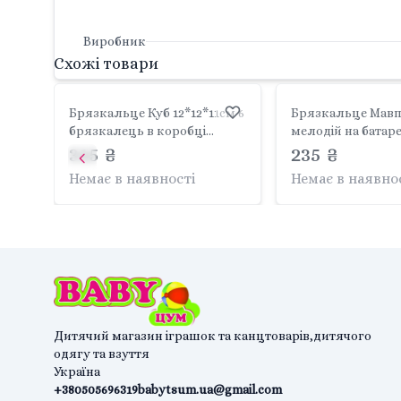
Виробник
Схожі товари
Брязкальце Куб 12*12*11см 6
Брязкальце Мавп
брязкалець в коробці
мелодій на батар
17*13*13см PL-724-80 країна
315 ₴
коробці 28,5*11*6с
235 ₴
іграшок
Xing Xin
Немає в наявності
Немає в наявно
Дитячий магазин іграшок та канцтоварів,дитячого
одягу та взуття
Україна
+380505696319
babytsum.ua@gmail.com