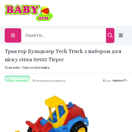
Трактор Бульдозер Tech Truck з набором для
піску сітка 39932 Тігрес
Головна
< Сільгосптехніка
Про товар
Характеристики
Код
:
39932