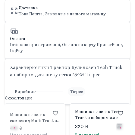
Доставка
Нова Пошта, Самовивіз з нашого магазину
Оплата
Готівкою при отриманні, Оплата на карту ПриватБанк,
LiqPay
Характеристики Трактор Бульдозер Tech Truck
з набором для піску сітка 39932 Тігрес
Виробник
Тігрес
Схожі товари
Машина пластик Tech
Машина пластик
Truck з набором для
самоскид Multi Truck з
піску 4 елементи у сітці
320 ₴
набором для піску у
445 ₴
39829 Тігрес
сітці 39930 Тігрес