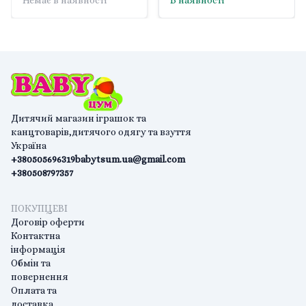
Немає в наявності
В наявності
Дитячий магазин іграшок та
канцтоварів,дитячого одягу та взуття
Україна
+380505696319
babytsum.ua@gmail.com
+380508797357
ПОКУПЦЕВІ
Договір оферти
Контактна
інформація
Обмін та
повернення
Оплата та
доставка