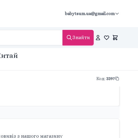
babytsum.ua@gmail.com
Знайти
Китай
Код
:
3397
овивіз з нашого магазину