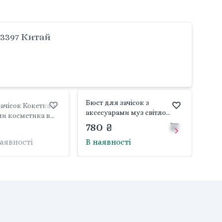
3397 Китай
Бюст для зачісок з
ачісок Кокетка з
аксесуарами муз світло
ми косметика в
коробка 21*18*23см L-89A-2
780 ₴
11*25см 1133A limo
Китай
наявності
В наявності