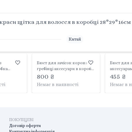
раси щітка для волосся в коробці 28*29*16см 
Китай
з
Бюст для зачісок корона
Бюст для з
обка
гребінці аксесуари в коробці
аксесуара
F-E Китай
3399 Китай
800 ₴
коробці 27*
455 ₴
toy
сті
Немає в наявності
Немає в 
ПОКУПЦЕВІ
Договір оферти
Контактна інформація