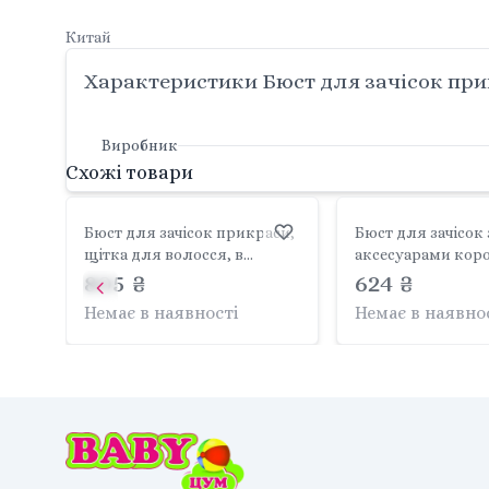
Китай
Характеристики Бюст для зачісок прик
Виробник
Схожі товари
Бюст для зачісок прикраси,
Бюст для зачісок 
щітка для волосся, в
аксесуарами кор
коробці 28*16*29см 3398
805 ₴
30*13*26см 2813С-
624 ₴
Китай
Немає в наявності
Немає в наявно