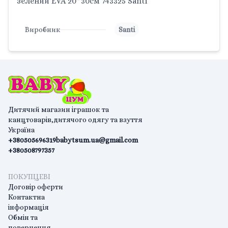
зелений EVA 20*30см 743325 Santi
Виробник
Santi
Дитячий магазин іграшок та
канцтоварів,дитячого одягу та взуття
Україна
+380505696319
babytsum.ua@gmail.com
+380508797357
ПОКУПЦЕВІ
Договір оферти
Контактна
інформація
Обмін та
повернення