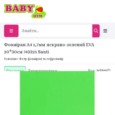
Фоаміран А4 1,7мм яскраво-зелений EVA
20*30см 743325 Santi
Головна
< Фетр фоаміран та гофропапір
Про товар
Характеристики
Код
:
743325