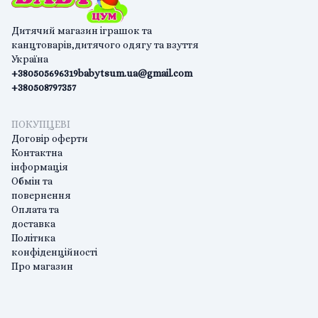
Дитячий магазин іграшок та
канцтоварів,дитячого одягу та взуття
Україна
+380505696319
babytsum.ua@gmail.com
+380508797357
ПОКУПЦЕВІ
Договір оферти
Контактна
інформація
Обмін та
повернення
Оплата та
доставка
Політика
конфіденційності
Про магазин