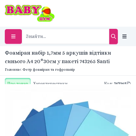
Фоаміран набір 1,7мм 5 аркушів відтінки
синього А4 20*30см у пакеті 743265 Santi
Головна
< Фетр фоаміран та гофропапір
Про товар
Характеристики
Код
:
743265