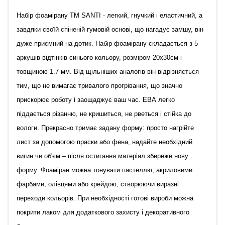
Набір фоамірану ТМ SANTI - легкий, гнучкий і еластичний, а
завдяки своїй спіненій гумовій основі, що нагадує замшу, він
дуже приємний на дотик. Набір фоамірану складається з 5
аркушів відтінків синього кольору, розміром 20х30см і
товщиною 1.7 мм. Від щільніших аналогів він відрізняється
тим, що не вимагає тривалого прогрівання, що значно
прискорює роботу і заощаджує ваш час. ЕВА легко
піддається різанню, не кришиться, не рветься і стійка до
вологи. Прекрасно тримає задану форму: просто нагрійте
лист за допомогою праски або фена, надайте необхідний
вигин чи об'єм – після остигання матеріал збереже нову
форму. Фоаміран можна тонувати пастеллю, акриловими
фарбами, олівцями або крейдою, створюючи виразні
переходи кольорів. При необхідності готові вироби можна
покрити лаком для додаткового захисту і декоративного