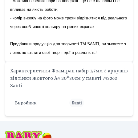
- можливі невеликі пори на поверхні - це не є шлюбом і не
впливає на якість роботи;
- колір виробу на фото може трохи відрізнятися від реального
через особливості кольору на різних екранах.
Придбавши продукцію для творчості ТМ SANTI, ви зможете з
легкістю втілити свої творчі ідеї в реальність!
Характеристики Фоаміран набір 1,7мм 5 аркушів
відтінки жовтого А4 20*30см у пакеті 743263
Santi
Виробник
Santi