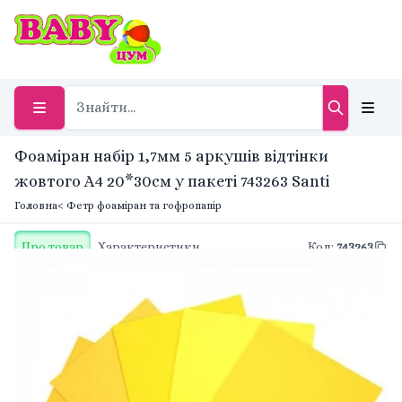
Фоаміран набір 1,7мм 5 аркушів відтінки
жовтого А4 20*30см у пакеті 743263 Santi
Головна
< Фетр фоаміран та гофропапір
Про товар
Характеристики
Код
:
743263