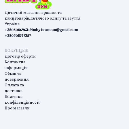
Дитячий магазин іграшок та
канцтоварів,дитячого одягу та взуття
Україна
+380505696319
babytsum.ua@gmail.com
+380508797357
ПОКУПЦЕВІ
Договір оферти
Контактна
інформація
Обмін та
повернення
Оплата та
доставка
Політика
конфіденційності
Про магазин