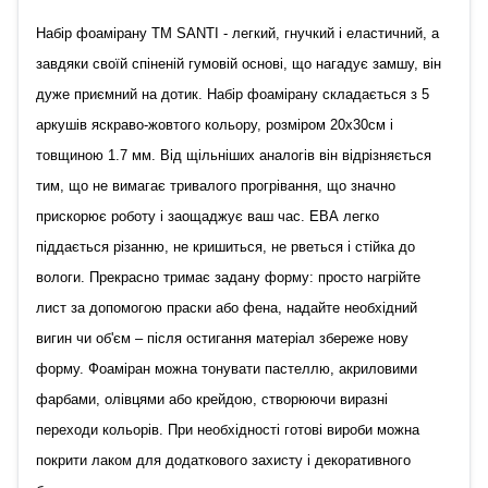
Набір фоамірану ТМ SANTI - легкий, гнучкий і еластичний, а
завдяки своїй спіненій гумовій основі, що нагадує замшу, він
дуже приємний на дотик. Набір фоамірану складається з 5
аркушів яскраво-жовтого кольору, розміром 20х30см і
товщиною 1.7 мм. Від щільніших аналогів він відрізняється
тим, що не вимагає тривалого прогрівання, що значно
прискорює роботу і заощаджує ваш час. ЕВА легко
піддається різанню, не кришиться, не рветься і стійка до
вологи. Прекрасно тримає задану форму: просто нагрійте
лист за допомогою праски або фена, надайте необхідний
вигин чи об'єм – після остигання матеріал збереже нову
форму. Фоаміран можна тонувати пастеллю, акриловими
фарбами, олівцями або крейдою, створюючи виразні
переходи кольорів. При необхідності готові вироби можна
покрити лаком для додаткового захисту і декоративного