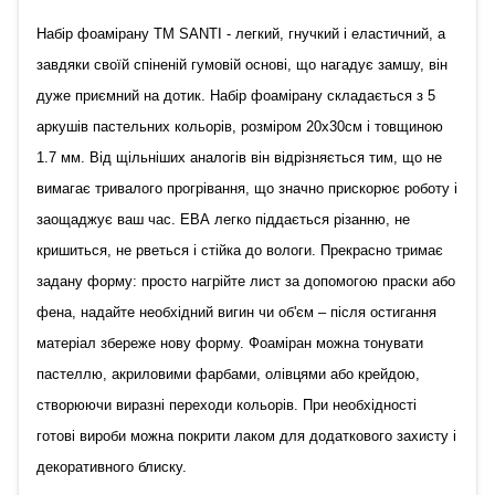
Набір фоамірану ТМ SANTI - легкий, гнучкий і еластичний, а
завдяки своїй спіненій гумовій основі, що нагадує замшу, він
дуже приємний на дотик. Набір фоамірану складається з 5
аркушів пастельних кольорів, розміром 20х30см і товщиною
1.7 мм. Від щільніших аналогів він відрізняється тим, що не
вимагає тривалого прогрівання, що значно прискорює роботу і
заощаджує ваш час. ЕВА легко піддається різанню, не
кришиться, не рветься і стійка до вологи. Прекрасно тримає
задану форму: просто нагрійте лист за допомогою праски або
фена, надайте необхідний вигин чи об'єм – після остигання
матеріал збереже нову форму. Фоаміран можна тонувати
пастеллю, акриловими фарбами, олівцями або крейдою,
створюючи виразні переходи кольорів. При необхідності
готові вироби можна покрити лаком для додаткового захисту і
декоративного блиску.