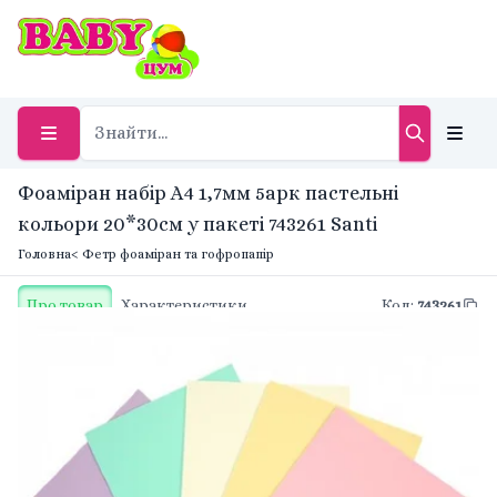
Фоаміран набір А4 1,7мм 5арк пастельні
кольори 20*30см у пакеті 743261 Santi
Головна
< Фетр фоаміран та гофропапір
Про товар
Характеристики
Код
:
743261