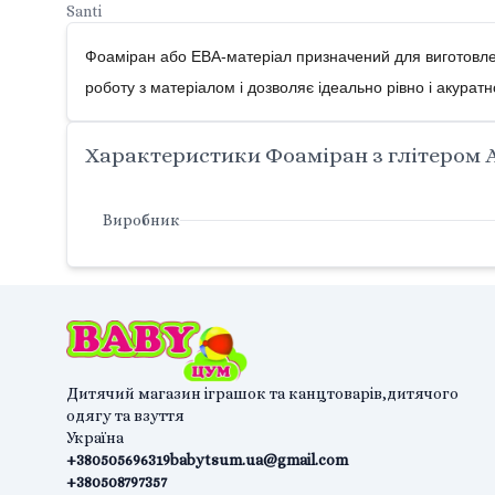
Santi
Фоаміран або ЕВА-матеріал призначений для виготовленн
роботу з матеріалом і дозволяє ідеально рівно і акурат
Характеристики Фоаміран з глітером А4
Виробник
Дитячий магазин іграшок та канцтоварів,дитячого
одягу та взуття
Україна
+380505696319
babytsum.ua@gmail.com
+380508797357