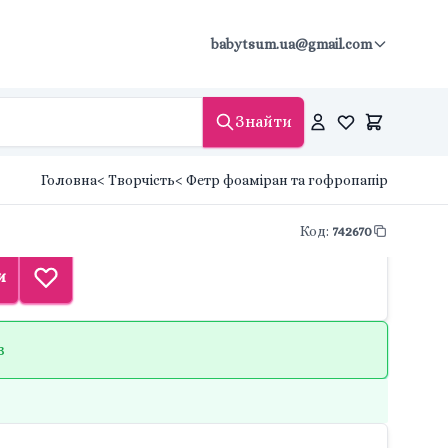
babytsum.ua@gmail.com
Знайти
Головна
< Творчість
< Фетр фоаміран та гофропапір
Код
:
742670
и
в