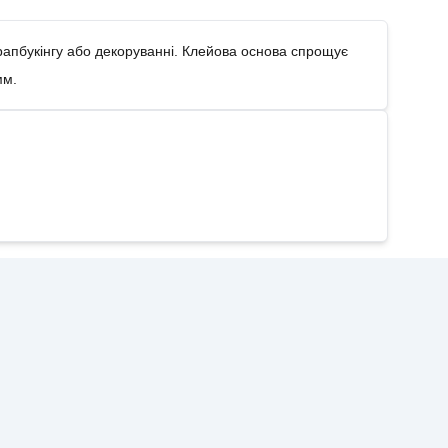
крапбукінгу або декоруванні. Клейова основа спрощує
мм.