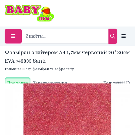
Фоаміран з глітером А4 1,7мм червоний 20*30см
EVA 743333 Santi
Головна
< Фетр фоаміран та гофропапір
Про товар
Характеристики
Код
:
743333