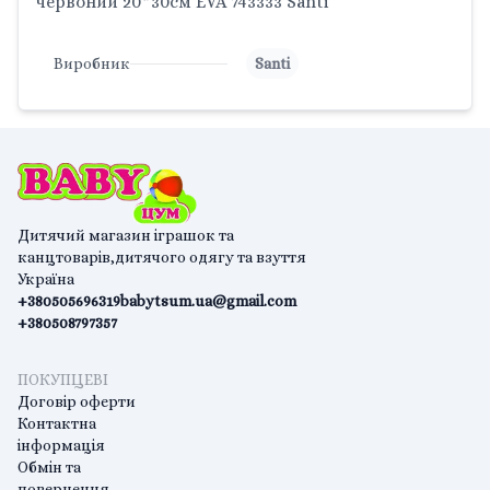
червоний 20*30см EVA 743333 Santi
Виробник
Santi
Дитячий магазин іграшок та
канцтоварів,дитячого одягу та взуття
Україна
+380505696319
babytsum.ua@gmail.com
+380508797357
ПОКУПЦЕВІ
Договір оферти
Контактна
інформація
Обмін та
повернення