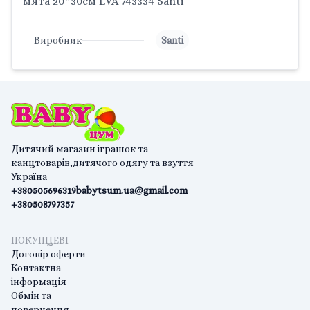
мята 20*30см EVA 743334 Santi
Виробник
Santi
Дитячий магазин іграшок та
канцтоварів,дитячого одягу та взуття
Україна
+380505696319
babytsum.ua@gmail.com
+380508797357
ПОКУПЦЕВІ
Договір оферти
Контактна
інформація
Обмін та
повернення