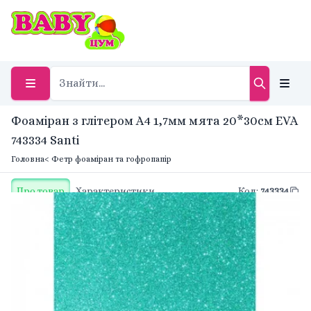
Фоаміран з глітером А4 1,7мм мята 20*30см EVA
743334 Santi
Головна
< Фетр фоаміран та гофропапір
Про товар
Характеристики
Код
:
743334