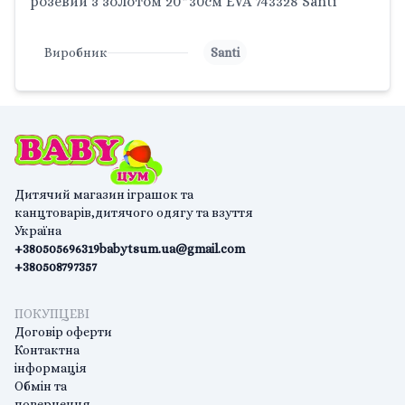
розевий з золотом 20*30см EVA 743328 Santi
Виробник
Santi
Дитячий магазин іграшок та
канцтоварів,дитячого одягу та взуття
Україна
+380505696319
babytsum.ua@gmail.com
+380508797357
ПОКУПЦЕВІ
Договір оферти
Контактна
інформація
Обмін та
повернення