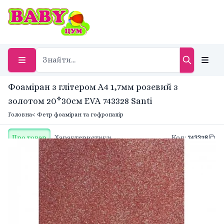
Фоаміран з глітером А4 1,7мм розевий з
золотом 20*30см EVA 743328 Santi
Головна
< Фетр фоаміран та гофропапір
Про товар
Характеристики
Код
:
743328