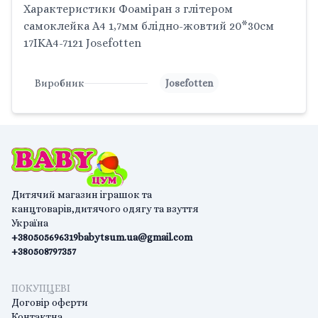
Характеристики Фоаміран з глітером
самоклейка А4 1,7мм блідно-жовтий 20*30см
17IKA4-7121 Josefotten
Виробник
Josefotten
Дитячий магазин іграшок та
канцтоварів,дитячого одягу та взуття
Україна
+380505696319
babytsum.ua@gmail.com
+380508797357
ПОКУПЦЕВІ
Договір оферти
Контактна