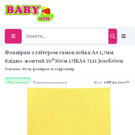
Фоаміран з глітером самоклейка А4 1,7мм
блідно-жовтий 20*30см 17IKA4-7121 Josefotten
Головна
< Фетр фоаміран та гофропапір
Про товар
Характеристики
Код
:
17IKA4-7121