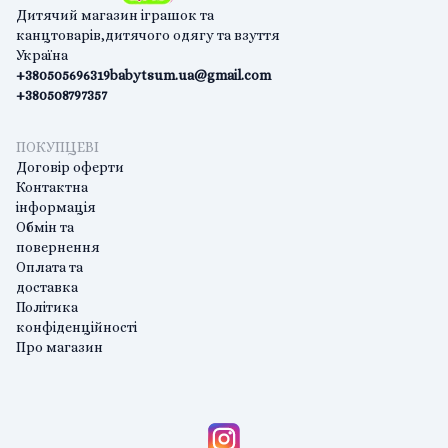
Дитячий магазин іграшок та
канцтоварів,дитячого одягу та взуття
Україна
+380505696319
babytsum.ua@gmail.com
+380508797357
ПОКУПЦЕВІ
Договір оферти
Контактна
інформація
Обмін та
повернення
Оплата та
доставка
Політика
конфіденційності
Про магазин