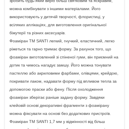
зробить будь-який виріб більш святковим та яскравим,
можна комбінувати з іншими матеріалами. Його
використовують у дитячій творчості, флористиці, у
всіляких аплікаціях, для виготовлення оригінальної
біжутерії та різних аксесуарів.
Фоаміран ТМ SANTI легкий, гнучкий, еластичний, легко
ріжеться та гарно тримає форму. За рахунок того, що
фоаміран виготовлений зі спіненої гуми, він приємний на
дотик та чимось нагадує замшу. Його можна тонувати
пастеллю або акриловими фарбами, олівцями, крейдою,
покривати лаком, надавати форму під впливом тепла за
допомогою праски або фену. Після охолодження
фоаміран зберігає раніше задану форму. Завдяки
клейовій основі декоративні фрагменти з фоамірану
можна фіксувати на основі без додаткових пристроїв.
Фоаміран ТМ SANTI 1,7 мм у відмінності від більш