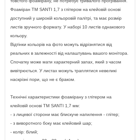
товстого фоамірану, не потребує тривалого прогрівання.
Фоаміран ТМ SANTI 1,7 з глітером на клейовій основі
доступний у широкій кольоровій палітрі, та має розмір
листів зручного формату. У наборі 10 листів однакового
кольору.
Відтінки кольорів на фото можуть відрізнятися від
реальних в залежності від налаштувань вашого монітора.
Спочатку може мати характерний запах, який з часом
вивітрюється. У листах можуть траплятися невеликі
наскрізні пори, що не є браком.
Технічні характеристики фоамірану з глітером на
клейовій основі ТМ SANTI 1,7 мм:
- з лицевої сторони має блискуче напилення - глітер;
- з виворотного боку має клейовий шар;
- колір: білий;