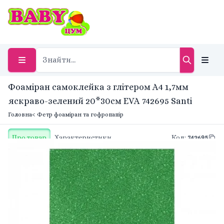
Фоаміран самоклейка з глітером А4 1,7мм
яскраво-зелений 20*30см EVA 742695 Santi
Головна
< Фетр фоаміран та гофропапір
Про товар
Характеристики
Код
:
742695