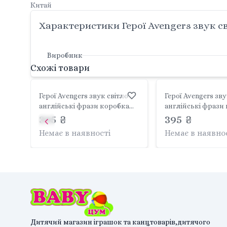
Китай
Характеристики Герої Avengers звук с
Виробник
Схожі товари
Герої Avengers звук світло
Герої Avengers зву
англійські фрази коробка
англійські фрази
30*18*6см D596-12 Китай
395 ₴
30*18*6см D596-9 
395 ₴
Немає в наявності
Немає в наявно
Дитячий магазин іграшок та канцтоварів,дитячого