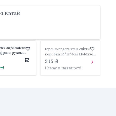
-1 Китай
ers звук світло
Герої Avengers 27см світло
 фрази рухомі
коробка 30*18*6см LK4023-1
робка 30*18*6см
Китай
315 ₴
ай
сті
Немає в наявності