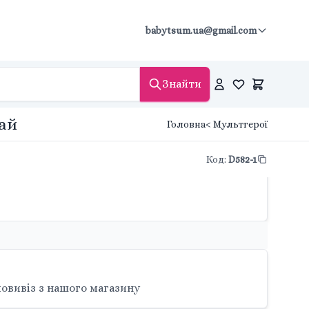
babytsum.ua@gmail.com
Знайти
тай
Головна
< Мультгерої
Код
:
D582-1
овивіз з нашого магазину