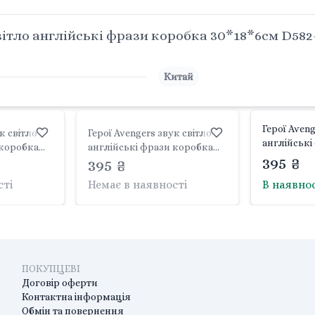
вітло англійські фрази коробка 30*18*6см D582
Китай
Герої Aveng
к світло
Герої Avengers звук світло
англійські
 коробка
англійські фрази коробка
частини ко
395 ₴
Китай
30*18*6см D596-5 Китай
395 ₴
D596-3 Кит
сті
Немає в наявності
В наявно
ПОКУПЦЕВІ
Договір оферти
Контактна інформація
Обмін та повернення