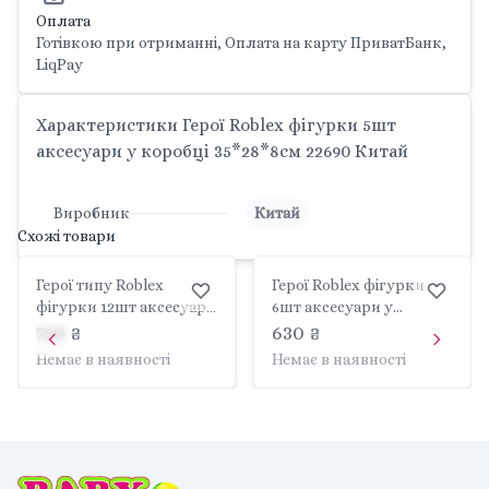
Оплата
Готівкою при отриманні, Оплата на карту ПриватБанк,
LiqPay
Характеристики Герої Roblex фігурки 5шт
аксесуари у коробці 35*28*8см 22690 Китай
Виробник
Китай
Схожі товари
Герої типу Roblex
Герої Roblex фігурки
фігурки 12шт аксесуари
6шт аксесуари у
у коробці 31*28*5см
коробці 25*20*5cм
710 ₴
630 ₴
JL19082 Китай
183417 Китай
Немає в наявності
Немає в наявності