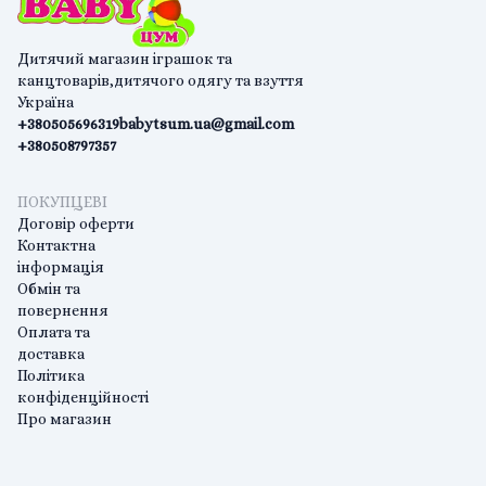
Дитячий магазин іграшок та
канцтоварів,дитячого одягу та взуття
Україна
+380505696319
babytsum.ua@gmail.com
+380508797357
ПОКУПЦЕВІ
Договір оферти
Контактна
інформація
Обмін та
повернення
Оплата та
доставка
Політика
конфіденційності
Про магазин