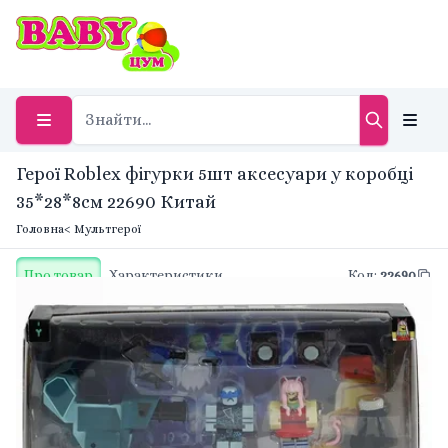
Герої Roblex фігурки 5шт аксесуари у коробці
35*28*8см 22690 Китай
Головна
< Мультгерої
Про товар
Характеристики
Код
:
22690