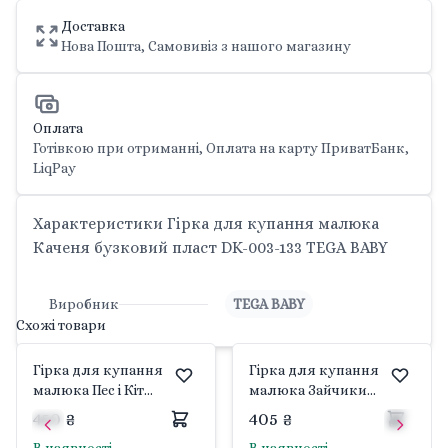
Доставка
Нова Пошта, Самовивіз з нашого магазину
Оплата
Готівкою при отриманні, Оплата на карту ПриватБанк,
LiqPay
Характеристики Гірка для купання малюка
Каченя бузковий пласт DK-003-133 TEGA BABY
Виробник
TEGA BABY
Схожі товари
Гірка для купання
Гірка для купання
малюка Пес і Кіт
малюка Зайчики
блакитний пласт PK-
рожевий KR-003-104
450 ₴
405 ₴
003-101 TEGA BABY
TEGA BABY