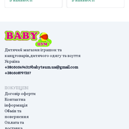
В наявності
В наявності
Дитячий магазин іграшок та
канцтоварів,дитячого одягу та взуття
Україна
+380505696319
babytsum.ua@gmail.com
+380508797357
ПОКУПЦЕВІ
Договір оферти
Контактна
інформація
Обмін та
повернення
Оплата та
доставка