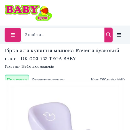
Гірка для купання малюка Каченя бузковий
пласт DK-003-133 TEGA BABY
Головна
< Меблі для малюків
Про товар
Характеристики
Код
:
DK-003-133