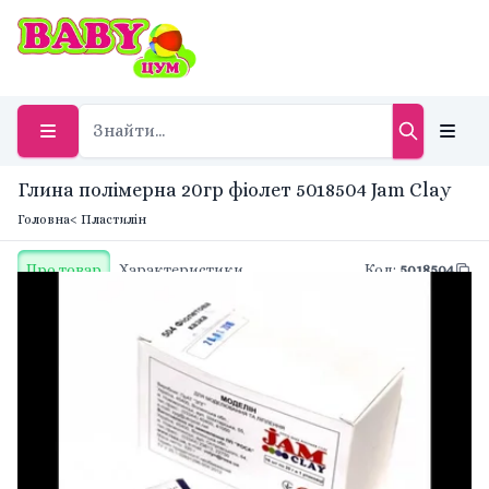
Глина полімерна 20гр фіолет 5018504 Jam Clay
Головна
< Пластилін
Про товар
Характеристики
Код
:
5018504