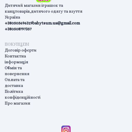
Дитячий магазин іграшок та
канцтоварів,дитячого одягу та взуття
Україна
+380505696319
babytsum.ua@gmail.com
+380508797357
ПОКУПЦЕВІ
Договір оферти
Контактна
інформація
Обмін та
повернення
Оплата та
доставка
Політика
конфіденційності
Про магазин