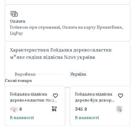
Оплата
Готівкою при отриманні, Оплата на карту ПриватБанк,
LiqPay
Характеристики Гойдалка дерево+пластик
м*яке сидіня підвісна №259 україна
Виробник
Україна
Схожі товари
Гойдалка підвісна
Гойдалка підвісна
дерево+пластик 7002
дерево бук декор
Bamsic
пластикові кулі №113
475 ₴
345 ₴
Україна
В наявності
В наявності