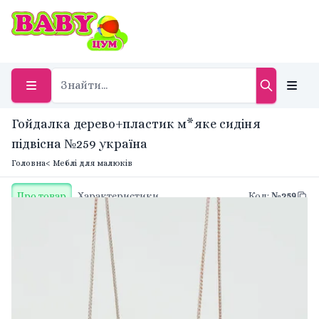
Гойдалка дерево+пластик м*яке сидіня
підвісна №259 україна
Головна
< Меблі для малюків
Про товар
Характеристики
Код
:
№259