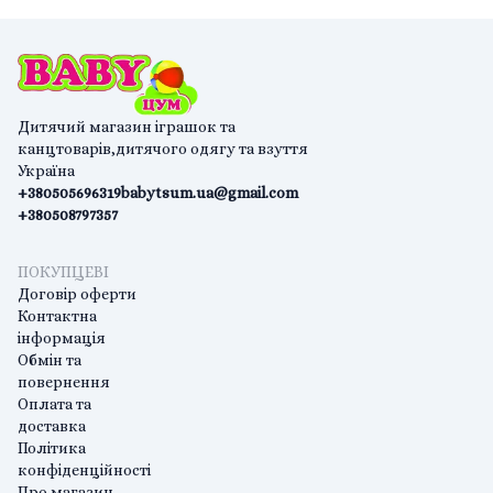
Дитячий магазин іграшок та
канцтоварів,дитячого одягу та взуття
Україна
+380505696319
babytsum.ua@gmail.com
+380508797357
ПОКУПЦЕВІ
Договір оферти
Контактна
інформація
Обмін та
повернення
Оплата та
доставка
Політика
конфіденційності
Про магазин