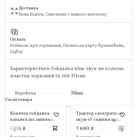
Доставка
Нова Пошта, Самовивіз з нашого магазину
Оплата
Готівкою при отриманні, Оплата на карту ПриватБанк,
LiqPay
Характеристики Гойдалка кінь звук на колесах
пластик червоний 01-002 Pilsan
Виробник
Pilsan
Схожі товари
Конячка гойдалка-
Трактор електричний
каталка 2в1 змінний
акум 6V сидіння що
піддон 07-914 Pilsan
регулюється гумові
1 745 ₴
7 690 ₴
колеса червоний 05-116