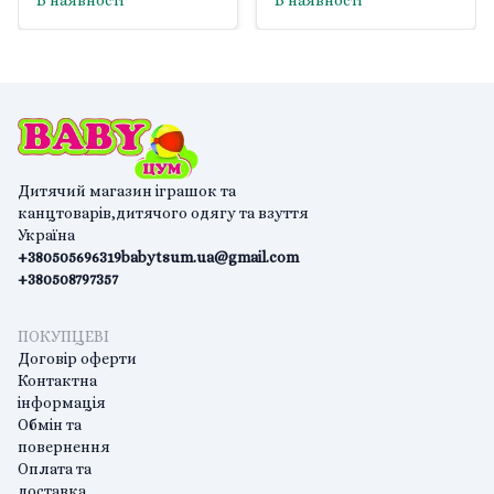
В наявності
В наявності
Pilsan
Дитячий магазин іграшок та
канцтоварів,дитячого одягу та взуття
Україна
+380505696319
babytsum.ua@gmail.com
+380508797357
ПОКУПЦЕВІ
Договір оферти
Контактна
інформація
Обмін та
повернення
Оплата та
доставка