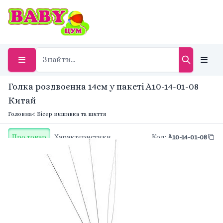
Голка роздвоєнна 14см у пакеті A10-14-01-08
Китай
Головна
< Бісер вишивка та шиття
Про товар
Характеристики
Код
:
A10-14-01-08