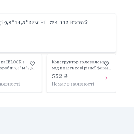
9,8*14,5*3см PL-724-113 Китай
ка IBLOCK з
Конструктор головоломка
оробці 9,5*14*2,5
60д пластикові різної форми
114 IBLOCK
у коробці 18,5*8*24,5 см PL-
552 ₴
921-313 IBLOCK
наявності
Немає в наявності