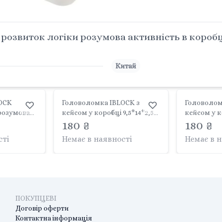
звиток логіки розумова активність в коробці 
Китай
OCK
Головоломка IBLOCK з
Головолом
розумова
кейсом у коробці 9,5*14*2,5
кейсом у к
см PL-724-111 IBLOCK
180 ₴
см PL-724-
180 ₴
4-110 Китай
сті
Немає в наявності
Немає в 
ПОКУПЦЕВІ
Договір оферти
Контактна інформація