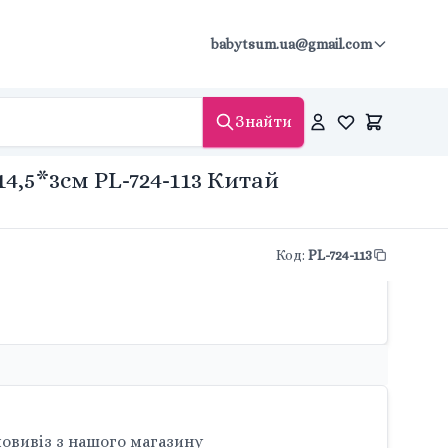
babytsum.ua@gmail.com
Знайти
4,5*3см PL-724-113 Китай
Код
:
PL-724-113
овивіз з нашого магазину