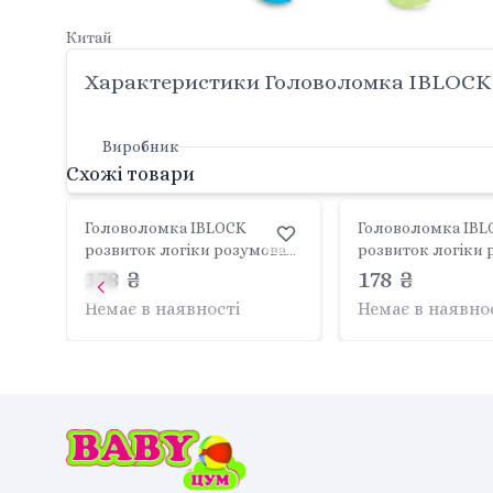
Китай
Характеристики Головоломка IBLOCK ро
Виробник
Схожі товари
Головоломка IBLOCK
Головоломка IBL
розвиток логіки розумова
розвиток логіки 
активність в коробці
178 ₴
активність короб.
178 ₴
9,8*14,5*3см PL-724-115 Китай
9,8*14,5*3см PL-72
Немає в наявності
Немає в наявно