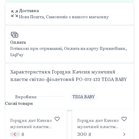
Доставка
Нова Пошта, Самовивіз з нашого магазину
Оплата
Готівкою при отриманні, Оплата на карту ПриватБанк,
LiqPay
Характеристики Горщик Каченя музичний
пластм світло-фіолетовий PO-072-133 TEGA BABY
Виробник
TEGA BABY
Схожі товари
Горщик дит Каченя
Горщик дит Каченя
музичний пластм
музичний пластм
світло-жовтий PO-072-
світло блакитний PO-
300 ₴
300 ₴
132 TEGA BABY
072-129 TEGA BABY