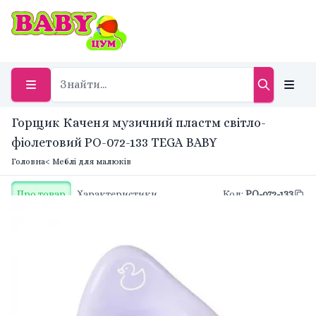
Горщик Каченя музичний пластм світло-
фіолетовий PO-072-133 TEGA BABY
Головна
< Меблі для малюків
Про товар
Характеристики
Код
:
PO-072-133