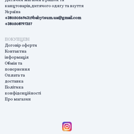
канцтоварів,дитячого одягу та взуття
Україна
+380505696319
babytsum.ua@gmail.com
+380508797357
ПОКУПЦЕВІ
Договір оферти
Контактна
інформація
Обмін та
повернення
Оплата та
доставка
Політика
конфіденційності
Про магазин