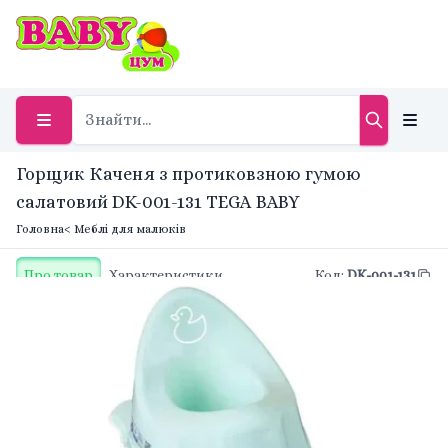
Горщик Каченя з протиковзною гумою
салатовий DK-001-131 TEGA BABY
Головна
< Меблі для малюків
Про товар
Характеристики
Код
:
DK-001-131