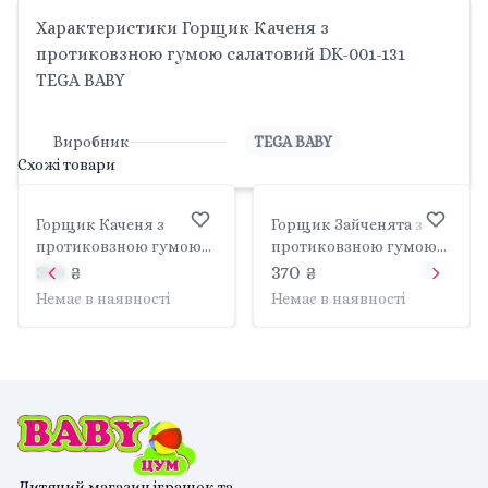
Характеристики Горщик Каченя з
протиковзною гумою салатовий DK-001-131
TEGA BABY
Виробник
TEGA BABY
Схожі товари
Горщик Каченя з
Горщик Зайченята з
протиковзною гумою
протиковзною гумою
світло жовтий DK-001-
м'ятний KR-001-105
370 ₴
370 ₴
132 TEGA BABY
TEGA BABY
Немає в наявності
Немає в наявності
Дитячий магазин іграшок та