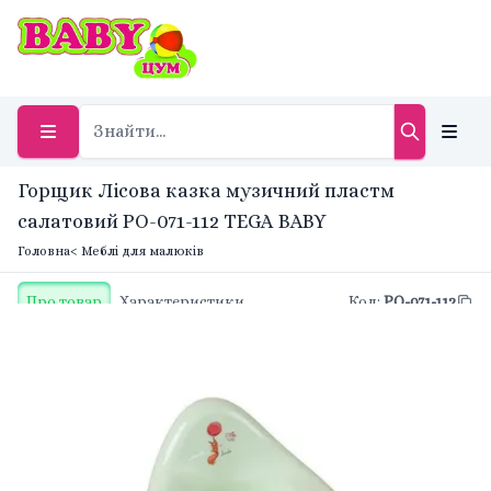
Горщик Лісова казка музичний пластм
салатовий PO-071-112 TEGA BABY
Головна
< Меблі для малюків
Про товар
Характеристики
Код
:
PO-071-112