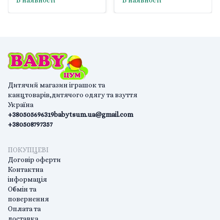
В наявності
В наявності
Дитячий магазин іграшок та
канцтоварів,дитячого одягу та взуття
Україна
+380505696319
babytsum.ua@gmail.com
+380508797357
ПОКУПЦЕВІ
Договір оферти
Контактна
інформація
Обмін та
повернення
Оплата та
доставка