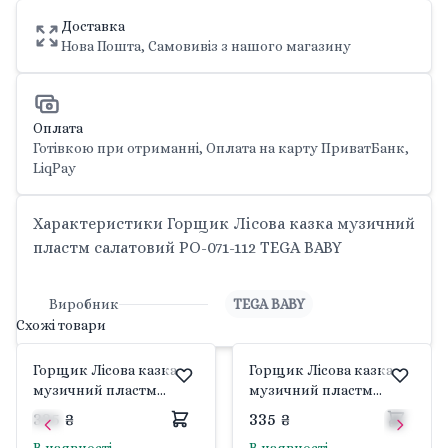
Доставка
Нова Пошта, Самовивіз з нашого магазину
Оплата
Готівкою при отриманні, Оплата на карту ПриватБанк,
LiqPay
Характеристики Горщик Лісова казка музичний
пластм салатовий PO-071-112 TEGA BABY
Виробник
TEGA BABY
Схожі товари
Горщик Лісова казка
Горщик Лісова казка
музичний пластм
музичний пластм
блакитний PO-071-108
світло рожевий PO-071-
335 ₴
335 ₴
TEGA BABY
107 TEGA BABY