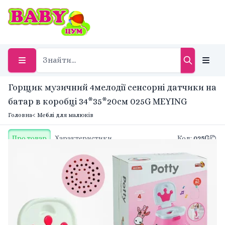
Горщик музичний 4мелодії сенсорні датчики на
батар в коробці 34*35*20см 025G MEYING
Головна
< Меблі для малюків
Про товар
Характеристики
Код
:
025G