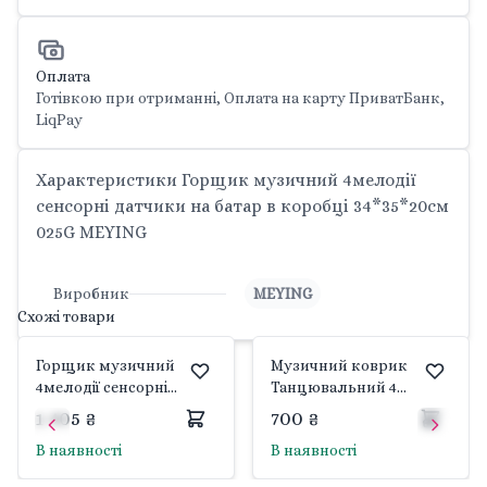
Оплата
Готівкою при отриманні, Оплата на карту ПриватБанк,
LiqPay
Характеристики Горщик музичний 4мелодії
сенсорні датчики на батар в коробці 34*35*20см
025G MEYING
Виробник
MEYING
Схожі товари
Горщик музичний
Музичний коврик
4мелодії сенсорні
Танцювальний 4
датчики на батар в
мелодії на батар 71*93 у
1 405 ₴
700 ₴
коробці 34*35*20см 025
коробці 39*6*32см
В наявності
В наявності
MEYING
GS20932A Китай