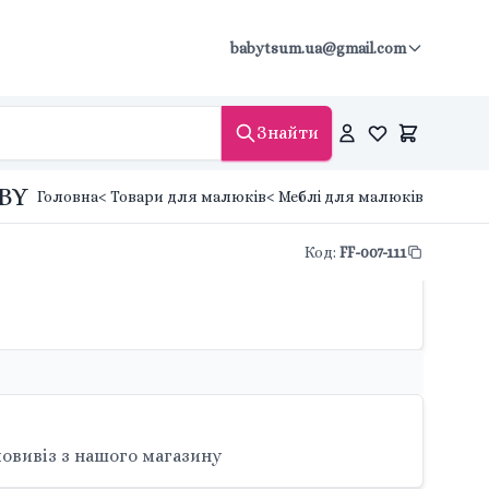
babytsum.ua@gmail.com
Знайти
ABY
Головна
< Товари для малюків
< Меблі для малюків
Код
:
FF-007-111
овивіз з нашого магазину