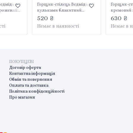
едмідь з
Горщик-стілець Ведмідь з
Горщик-ст
-рожевий
кульками блакитний
кремовий 
пластм FF-007-107 TEGA BABY
520 ₴
пластм FF-007-108 TEGA BABY
630 ₴
сті
Немає в наявності
Немає в 
ПОКУПЦЕВІ
Договір оферти
Контактна інформація
Обмін та повернення
Оплата та доставка
Політика конфіденційності
Про магазин