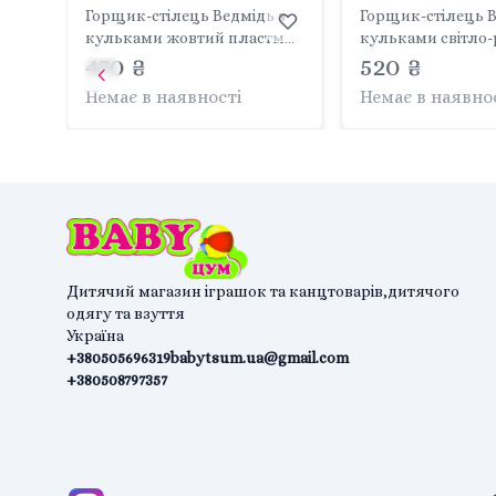
Горщик-стілець Ведмідь з
Горщик-стілець В
кульками жовтий пластм
кульками світло
470 ₴
FF-007-109 TEGA BABY
520 ₴
Немає в наявності
Немає в наявно
Дитячий магазин іграшок та канцтоварів,дитячого
одягу та взуття
Україна
+380505696319
babytsum.ua@gmail.com
+380508797357