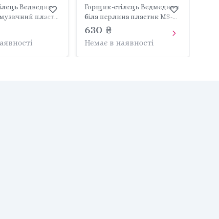
ілець Ведведик
Горщик-стілець Ведмедики
музичний пластм
біла перлина пластик MS-
PO-043-119 TEGA BABY
630 ₴
012-118 TEGA BABY
наявності
Немає в наявності