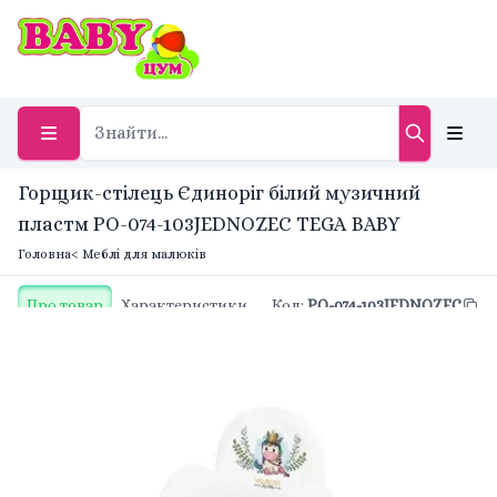
Горщик-стілець Єдиноріг білий музичний
пластм PO-074-103JEDNOZEC TEGA BABY
Головна
< Меблі для малюків
Про товар
Характеристики
Код
:
PO-074-103JEDNOZEC