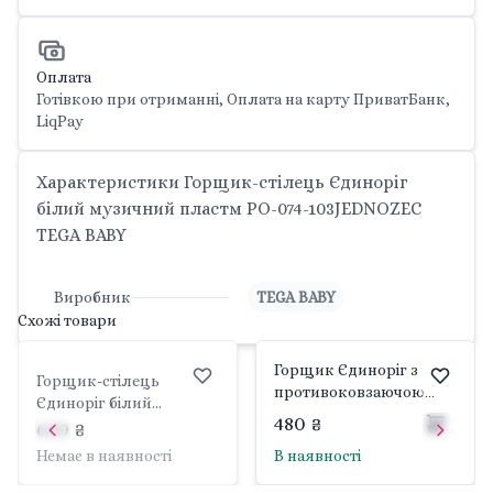
Оплата
Готівкою при отриманні, Оплата на карту ПриватБанк,
LiqPay
Характеристики Горщик-стілець Єдиноріг
білий музичний пластм PO-074-103JEDNOZEC
TEGA BABY
Виробник
TEGA BABY
Схожі товари
Горщик Єдиноріг з
Горщик-стілець
противоковзаючою
Єдиноріг білий
гумою музичний
480 ₴
музичний пластм PO-
630 ₴
пластм біло рожевий
074-103LISek TEGA BABY
Немає в наявності
В наявності
PO-075-103-JEDNOROZEC
TEGA BABY