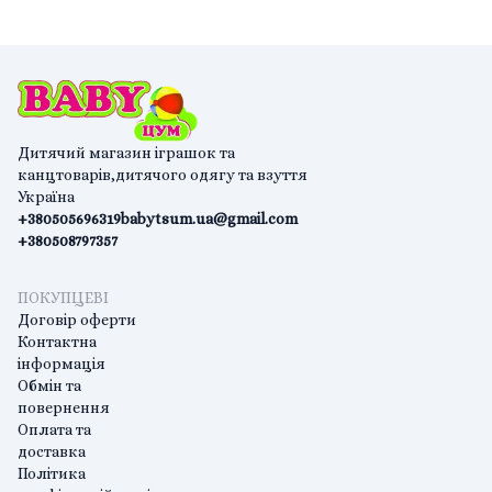
Дитячий магазин іграшок та
канцтоварів,дитячого одягу та взуття
Україна
+380505696319
babytsum.ua@gmail.com
+380508797357
ПОКУПЦЕВІ
Договір оферти
Контактна
інформація
Обмін та
повернення
Оплата та
доставка
Політика