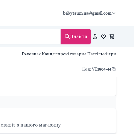
babytsum.ua@gmail.com
Знайти
Головна
< Канцелярскі товари
< Настільні ігри
Код
:
VT1804-44
овивіз з нашого магазину