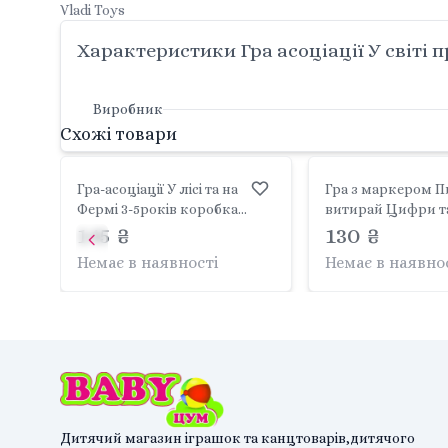
Vladi Toys
Характеристики Гра асоціації У світі 
Виробник
Схожі товари
Гра-асоціації У лісі та на
Гра з маркером П
Фермі 3-5років коробка
витирай Цифри т
17*16*4см VT1804-46 Vladi
145 ₴
приклади короб
130 ₴
Toys
17*15*3см VT5010-1
Немає в наявності
Немає в наявно
Toys
Дитячий магазин іграшок та канцтоварів,дитячого