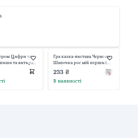
s
кером Цифри та
Гра казка-вистава Червона
пиши та витирай
Шапочка рос мій перший
*14,5*2,5см
театр в коробці 23*19*4см
233 ₴
ladi Toys
VT1804-09 Vladi Toys
сті
В наявності