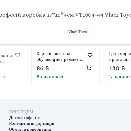
професій коробка 17*15*4см VT1804-44 Vladi Toy
Vladi Toys
Картки навчальні
Гра з мар
иши та
обучающие предмети
приклади 
а
побуту магнітні в коробці
коробка 20
86 ₴
130 ₴
ка
19*17*4см VT3101-06 Vladi
VT5010-04 V
4 Vladi
сті
В наявності
В наявно
Toys
ПОКУПЦЕВІ
Договір оферти
Контактна інформація
Обмін та повернення