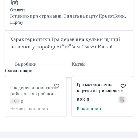
Оплата
Готівкою при отриманні, Оплата на карту ПриватБанк,
LiqPay
Характеристики Гра дерев'яна кульки щипці
палички у коробці 21*19*3см C65621 Китай
Виробник
Китай
Схожі товари
Гра математична
Гра дерев'яна магнітна
картки з прикладами
риболовля хробаки
кубики коробка
523 ₴
бджілки магнітна
508 ₴
21*14*6,5см C60437
паличка вудка щипці у
Немає в наявності
В наявності
Китай
коробці 22*15*4см
C65628 Китай