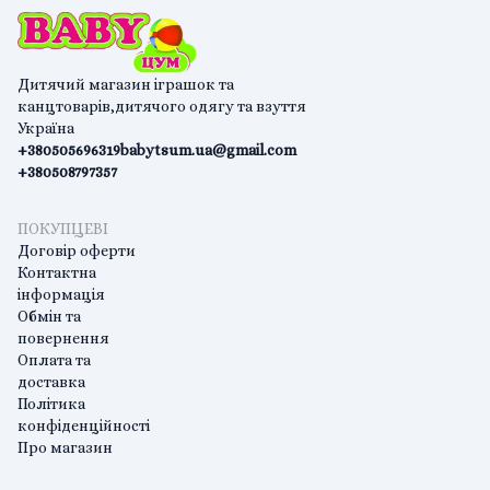
Дитячий магазин іграшок та
канцтоварів,дитячого одягу та взуття
Україна
+380505696319
babytsum.ua@gmail.com
+380508797357
ПОКУПЦЕВІ
Договір оферти
Контактна
інформація
Обмін та
повернення
Оплата та
доставка
Політика
конфіденційності
Про магазин