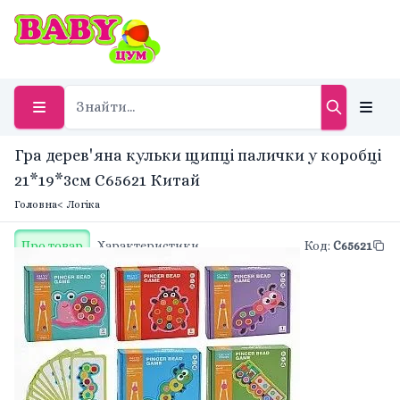
Гра дерев'яна кульки щипці палички у коробці
21*19*3см C65621 Китай
Головна
< Логіка
Про товар
Характеристики
Код
:
C65621