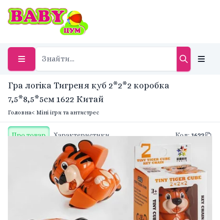
Гра логіка Тигреня куб 2*2*2 коробка
7,5*8,5*5см 1622 Китай
Головна
< Міні ігри та антистрес
Про товар
Характеристики
Код
:
1622