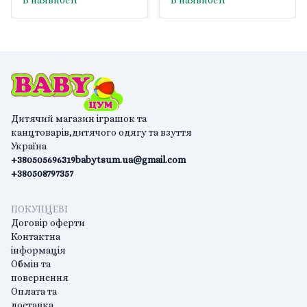
В наявності
В наявності
Дитячий магазин іграшок та
канцтоварів,дитячого одягу та взуття
Україна
+380505696319
babytsum.ua@gmail.com
+380508797357
ПОКУПЦЕВІ
Договір оферти
Контактна
інформація
Обмін та
повернення
Оплата та
доставка