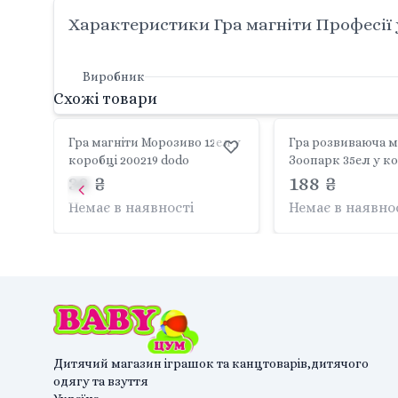
Характеристики Гра магніти Професії 
Виробник
Схожі товари
Гра магніти Морозиво 12ел у
Гра розвиваюча м
коробці 200219 dodo
Зоопарк 35ел у к
38 ₴
200207 dodo
188 ₴
Немає в наявності
Немає в наявно
Дитячий магазин іграшок та канцтоварів,дитячого
одягу та взуття