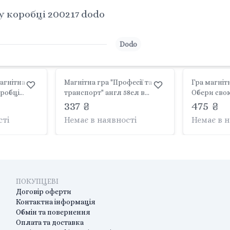
у коробці 200217 dodo
Dodo
агнітна
Магнітна гра "Професії та
Гра магніт
оробці
транспорт" англ 58ел в
Обери сво
коробці 20*20*4см ML4031-
337 ₴
26магнітів 
475 ₴
31EN україна
коробці 22
сті
Немає в наявності
Немає в 
Україна
ПОКУПЦЕВІ
Договір оферти
Контактна інформація
Обмін та повернення
Оплата та доставка