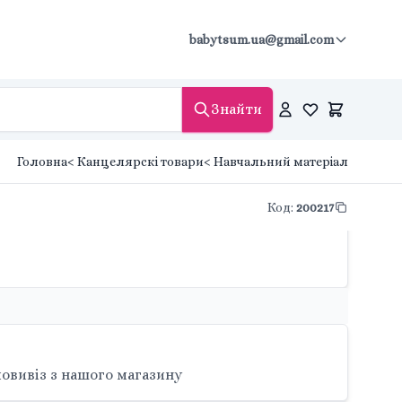
babytsum.ua@gmail.com
Знайти
Головна
< Канцелярскі товари
< Навчальний матеріал
Код
:
200217
овивіз з нашого магазину