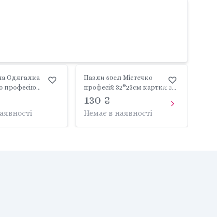
на Одягалка
Пазли 60ел Містечко
ю професію
професій 32*23см картки з
9 професій в
завданнями у коробці
130 ₴
*18*5см QB600-005
18*15*6,5см 300662 Dodo
наявності
Немає в наявності