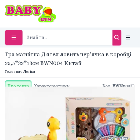
Гра магнітна Дятел ловить чер'ячка в коробці
25,5*32*13см BWN004 Китай
Головна
< Логіка
Про товар
Характеристики
Код
:
BWN004