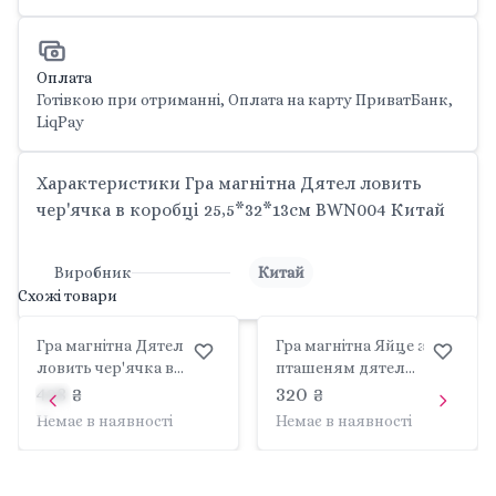
Оплата
Готівкою при отриманні, Оплата на карту ПриватБанк,
LiqPay
Характеристики Гра магнітна Дятел ловить
чер'ячка в коробці 25,5*32*13см BWN004 Китай
Виробник
Китай
Схожі товари
Гра магнітна Дятел
Гра магнітна Яйце з
ловить чер'ячка в
пташеням дятел
коробці 16*19*15см
магнітні черв'ячки у
428 ₴
320 ₴
BWN001 Китай
коробці 26*18*10см
Немає в наявності
Немає в наявності
BWN006 Китай