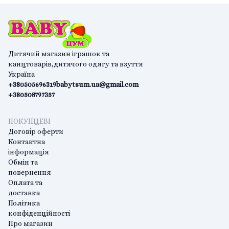
Дитячий магазин іграшок та
канцтоварів,дитячого одягу та взуття
Україна
+380505696319
babytsum.ua@gmail.com
+380508797357
ПОКУПЦЕВІ
Договір оферти
Контактна
інформація
Обмін та
повернення
Оплата та
доставка
Політика
конфіденційності
Про магазин