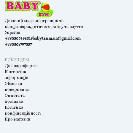
Дитячий магазин іграшок та
канцтоварів,дитячого одягу та взуття
Україна
+380505696319
babytsum.ua@gmail.com
+380508797357
ПОКУПЦЕВІ
Договір оферти
Контактна
інформація
Обмін та
повернення
Оплата та
доставка
Політика
конфіденційності
Про магазин