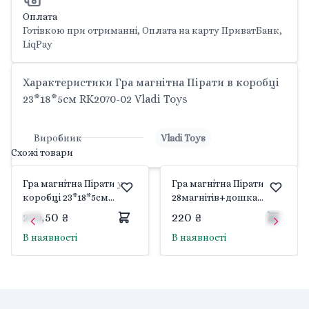
Оплата
Готівкою при отриманні, Оплата на карту ПриватБанк,
LiqPay
Характеристики Гра магнітна Пірати в коробці
23*18*5см RK2070-02 Vladi Toys
Виробник
Vladi Toys
Схожі товари
Гра магнітна Пірати у
Гра магнітна Пірати
коробці 23*18*5см
28магнітів+дошка
RK2060-02 Vladi Toys
коробка 23*18*4см
270,50 ₴
220 ₴
VT3703-02 Vladi Toys
В наявності
В наявності