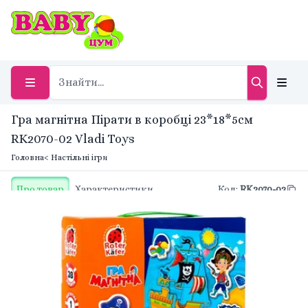
Гра магнітна Пірати в коробці 23*18*5см
RK2070-02 Vladi Toys
Головна
< Настільні ігри
Про товар
Характеристики
Код
:
RK2070-02