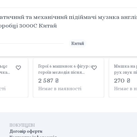
тичний та механічний підіймачі музика англі
коробці 3000C Китай
Китай
ьце
Герої 6 машинок 6 фігурок
Мишка на 
ачка
героїв мелодія пісня
рух звук п
дсвічування
підсвічування знімні
2 587 ₴
вбудовани
270 ₴
 коробці
фігурки героїв рухомі деталі
USB Type-C
сті
Немає в наявності
Немає в 
в коробці 778 Китай
коробці 68
ПОКУПЦЕВІ
Договір оферти