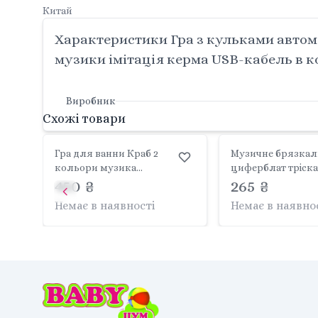
Китай
Характеристики Гра з кульками автома
музики імітація керма USB-кабель в 
Виробник
Схожі товари
Гра для ванни Краб 2
Музичне брязкал
кольори музика
циферблат тріск
підсвічування колесо
450 ₴
мелодії звуки пі
265 ₴
вільного ходу водний
пальчикова гра в
Немає в наявності
Немає в наявно
фонтанчик в коробці 7020
855-121D Китай
Китай