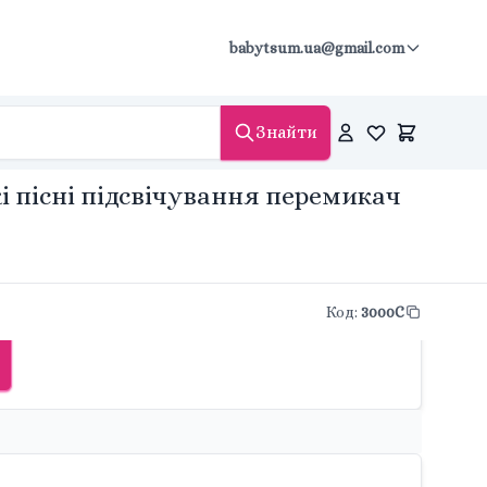
babytsum.ua@gmail.com
Знайти
і пісні підсвічування перемикач
Код
:
3000C