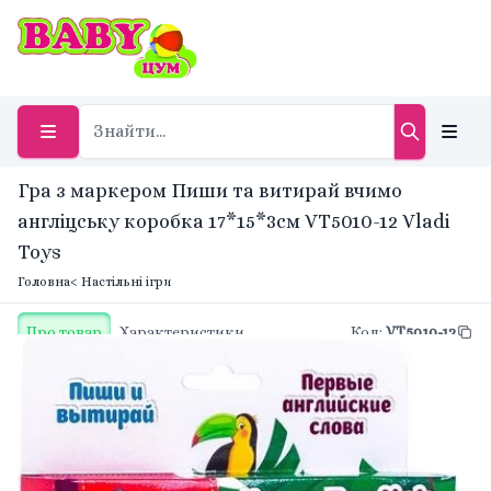
Гра з маркером Пиши та витирай вчимо
англіцську коробка 17*15*3см VT5010-12 Vladi
Toys
Головна
< Настільні ігри
Про товар
Характеристики
Код
:
VT5010-12