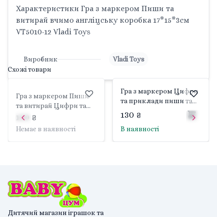
Характеристики Гра з маркером Пиши та
витирай вчимо англіцську коробка 17*15*3см
VT5010-12 Vladi Toys
Виробник
Vladi Toys
Схожі товари
Гра з маркером Цифри
Гра з маркером Пиши
та приклади пиши та
та витирай Цифри та
витирай коробка
130 ₴
приклади коробка
130 ₴
20*14,5*2,5см VT5010-04
17*15*3см VT5010-14 Vladi
Немає в наявності
В наявності
Vladi Toys
Toys
Дитячий магазин іграшок та