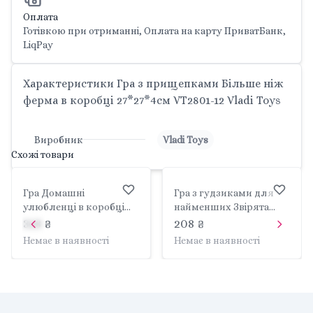
Оплата
Готівкою при отриманні, Оплата на карту ПриватБанк,
LiqPay
Характеристики Гра з прищепками Більше ніж
ферма в коробці 27*27*4см VT2801-12 Vladi Toys
Виробник
Vladi Toys
Схожі товари
Гра Домашні
Гра з гудзиками для
улюбленці в коробці
найменших Звірята
28*19*6см VT2312-07 Vladi
коробка 25*12*5см
318 ₴
208 ₴
Toys
VT2905-11 Vladi Toys
Немає в наявності
Немає в наявності