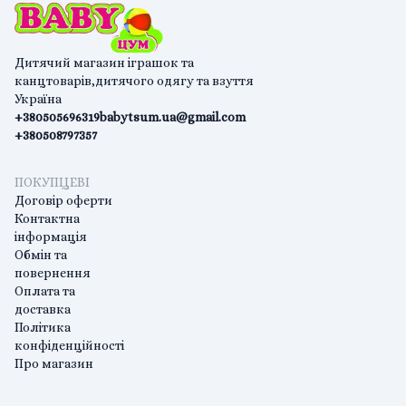
Дитячий магазин іграшок та
канцтоварів,дитячого одягу та взуття
Україна
+380505696319
babytsum.ua@gmail.com
+380508797357
ПОКУПЦЕВІ
Договір оферти
Контактна
інформація
Обмін та
повернення
Оплата та
доставка
Політика
конфіденційності
Про магазин