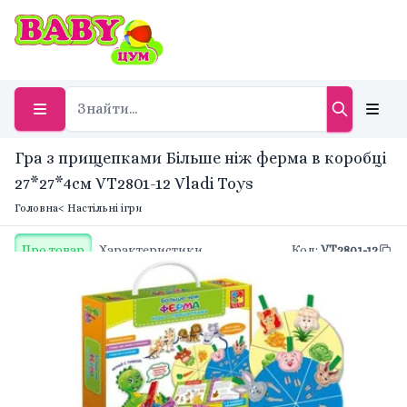
Гра з прищепками Більше ніж ферма в коробці
27*27*4см VT2801-12 Vladi Toys
Головна
< Настільні ігри
Про товар
Характеристики
Код
:
VT2801-12