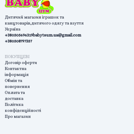
Дитячий магазин іграшок та
канцтоварів,дитячого одягу та взуття
Україна
+380505696319
babytsum.ua@gmail.com
+380508797357
ПОКУПЦЕВІ
Договір оферти
Контактна
інформація
Обмін та
повернення
Оплата та
доставка
Політика
конфіденційності
Про магазин