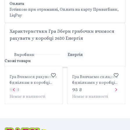
Оплата
Готівкою при отриманні, Оплата на карту ПриватБанк,
LiqPay
Характеристики Гра Збери грибочки вчимося
рахувати у коробці 2630 Енергія
Виробник
Енергія
Схожі товари
Гра Вчимося рахувати з
Гра Вивчаємо склади з
бджілкам в коробці
бджілками у коробці
2586 Енергія
2616 Енергія
95 ₴
95 ₴
Немає в наявності
Немає в наявності