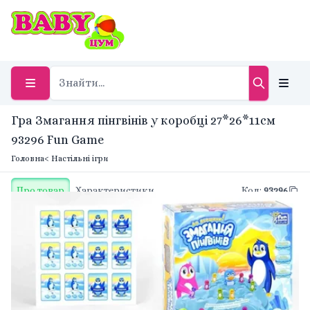
Гра Змагання пінгвінів у коробці 27*26*11см
93296 Fun Game
Головна
< Настільні ігри
Про товар
Характеристики
Код
:
93296