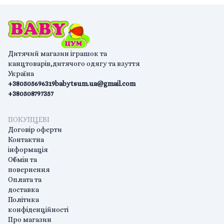
Дитячий магазин іграшок та
канцтоварів,дитячого одягу та взуття
Україна
+380505696319
babytsum.ua@gmail.com
+380508797357
ПОКУПЦЕВІ
Договір оферти
Контактна
інформація
Обмін та
повернення
Оплата та
доставка
Політика
конфіденційності
Про магазин