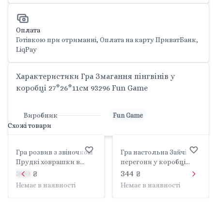
Оплата
Готівкою при отриманні, Оплата на карту ПриватБанк,
LiqPay
Характеристики Гра Змагання пінгвінів у
коробці 27*26*11см 93296 Fun Game
Виробник
Fun Game
Схожі товари
Гра розвив з звіночком
Гра настольна Зайчі
Прудкі ховрашки в
перегони у коробці
коробці 27*28*5,5 см
26*26*11см 7229 Fun
360 ₴
344 ₴
79026 Fun Game
Game
Немає в наявності
Немає в наявності