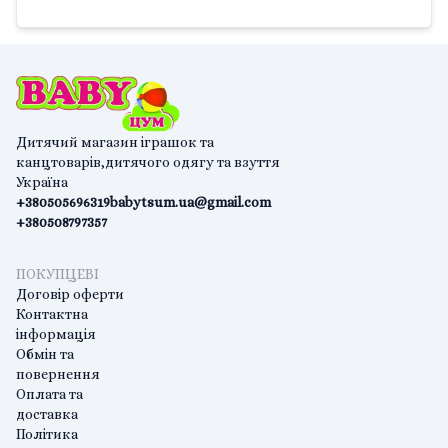
Дитячий магазин іграшок та
канцтоварів,дитячого одягу та взуття
Україна
+380505696319
babytsum.ua@gmail.com
+380508797357
ПОКУПЦЕВІ
Договір оферти
Контактна
інформація
Обмін та
повернення
Оплата та
доставка
Політика