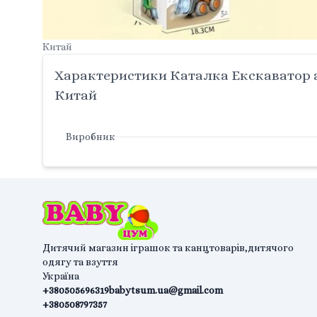
Китай
Характеристики Каталка Екскаватор ак
Китай
Виробник
Дитячий магазин іграшок та канцтоварів,дитячого
одягу та взуття
Україна
+380505696319
babytsum.ua@gmail.com
+380508797357