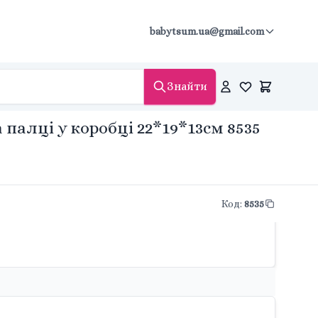
babytsum.ua@gmail.com
Знайти
палці у коробці 22*19*13см 8535
Код
:
8535