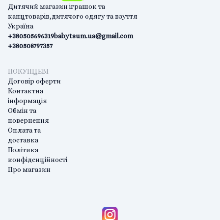
Дитячий магазин іграшок та
канцтоварів,дитячого одягу та взуття
Україна
+380505696319
babytsum.ua@gmail.com
+380508797357
ПОКУПЦЕВІ
Договір оферти
Контактна
інформація
Обмін та
повернення
Оплата та
доставка
Політика
конфіденційності
Про магазин