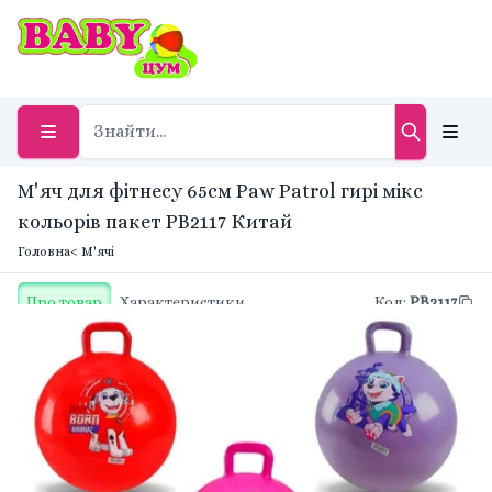
М'яч для фітнесу 65см Paw Patrol гирі мікс
кольорів пакет PB2117 Китай
Головна
< М'ячі
Про товар
Характеристики
Код
:
PB2117