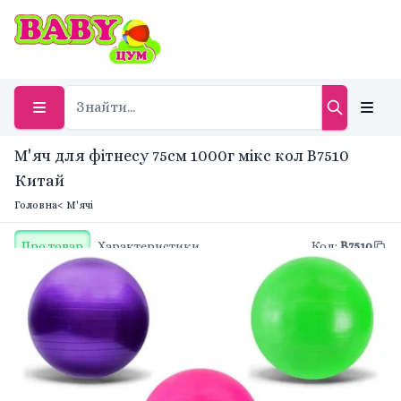
М'яч для фітнесу 75см 1000г мікс кол B7510
Китай
Головна
< М'ячі
Про товар
Характеристики
Код
:
B7510