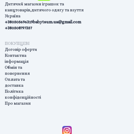
Дитячий магазин іграшок та
канцтоварів,дитячого одягу та взуття
Україна
+380505696319
babytsum.ua@gmail.com
+380508797357
ПОКУПЦЕВІ
Договір оферти
Контактна
інформація
Обмін та
повернення
Оплата та
доставка
Політика
конфіденційності
Про магазин