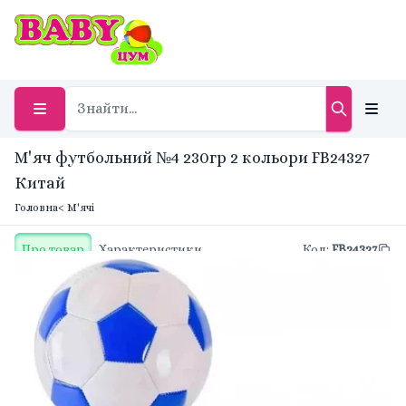
М'яч футбольний №4 230гр 2 кольори FB24327
Китай
Головна
< М'ячі
Про товар
Характеристики
Код
:
FB24327