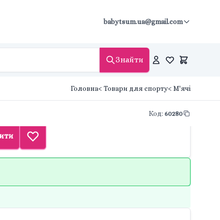
babytsum.ua@gmail.com
Знайти
Головна
< Товари для спорту
< М'ячі
Код
:
60280
ити