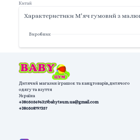
Китай
Характеристики М'яч гумовий з малюн
Виробник
Дитячий магазин іграшок та канцтоварів,дитячого
одягу та взуття
Україна
+380505696319
babytsum.ua@gmail.com
+380508797357