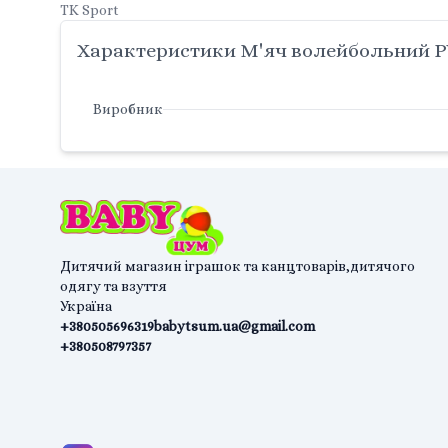
TK Sport
Характеристики М'яч волейбольний PVC
Виробник
Дитячий магазин іграшок та канцтоварів,дитячого
одягу та взуття
Україна
+380505696319
babytsum.ua@gmail.com
+380508797357