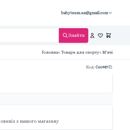
babytsum.ua@gmail.com
Знайти
Головна
< Товари для спорту
< М'ячі
Код
:
C60987
овивіз з нашого магазину