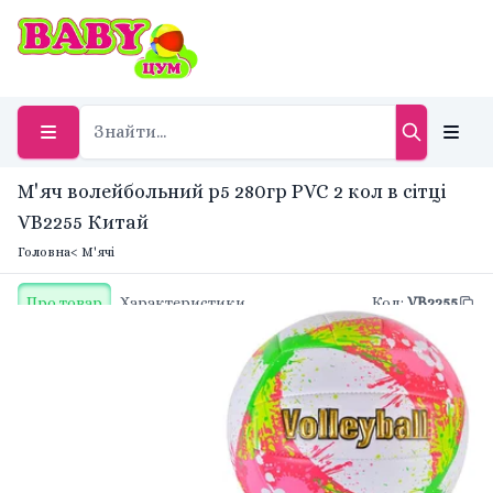
М'яч волейбольний р5 280гр PVC 2 кол в сітці
VB2255 Китай
Головна
< М'ячі
Про товар
Характеристики
Код
:
VB2255