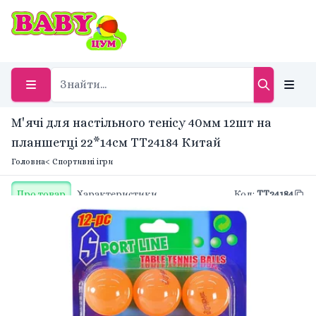
М'ячі для настільного тенісу 40мм 12шт на
планшетці 22*14см TT24184 Китай
Головна
< Спортивні ігри
Про товар
Характеристики
Код
:
TT24184