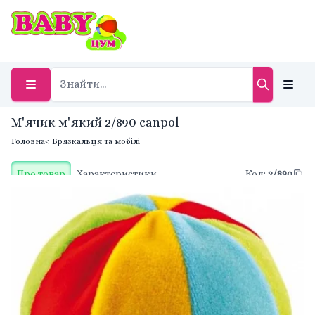
М'ячик м'який 2/890 canpol
Головна
< Брязкальця та мобілі
Про товар
Характеристики
Код
:
2/890