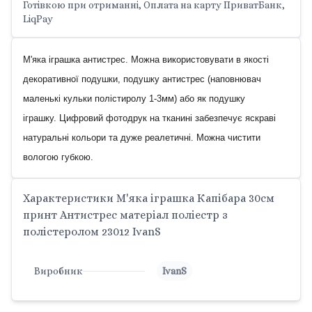
Готівкою при отриманні, Оплата на карту ПриватБанк,
LiqPay
М'яка іграшка антистрес.
Можна використовувати в якості
декоративної подушки, подушку антистрес (наповнювач
маленькі кульки полістиролу 1-3мм) або як подушку
іграшку.
Цифровий фотодрук на тканині забезпечує яскраві
натуральні кольори та дуже реалетичні.
Можна чистити
вологою губкою.
Характеристики М'яка іграшка Капібара 30см
принт Антистрес матеріал поліестр з
полістеролом 23012 IvanS
Виробник
IvanS