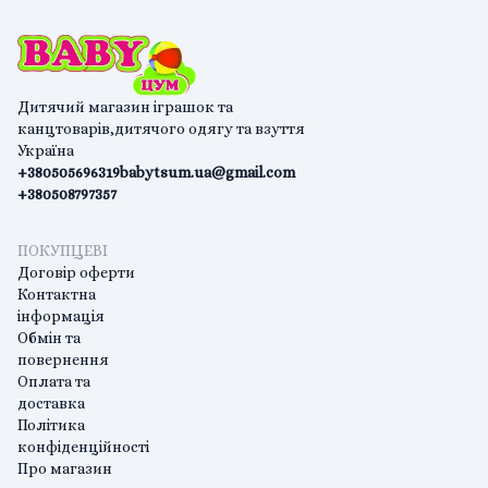
Дитячий магазин іграшок та
канцтоварів,дитячого одягу та взуття
Україна
+380505696319
babytsum.ua@gmail.com
+380508797357
ПОКУПЦЕВІ
Договір оферти
Контактна
інформація
Обмін та
повернення
Оплата та
доставка
Політика
конфіденційності
Про магазин