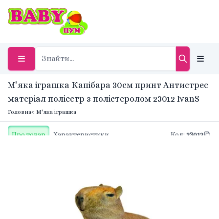
М'яка іграшка Капібара 30см принт Антистрес
матеріал поліестр з полістеролом 23012 IvanS
Головна
< М'яка іграшка
Про товар
Характеристики
Код
:
23012